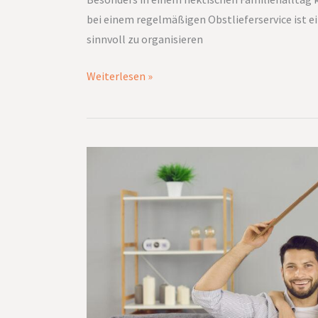
bei einem regelmäßigen Obstlieferservice ist 
sinnvoll zu organisieren
Weiterlesen »
Warum
eine
gute
Organisation
das
Familienleben
erleichtert