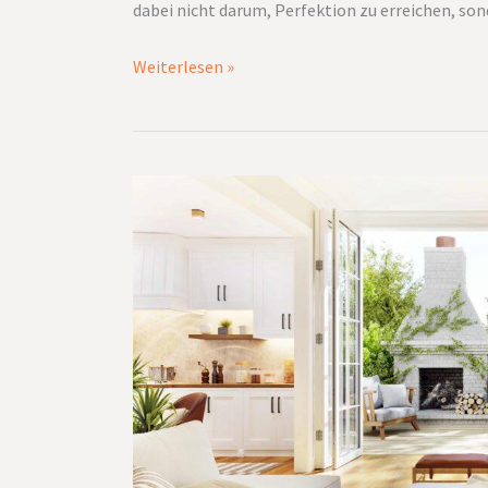
dabei nicht darum, Perfektion zu erreichen, son
Weiterlesen »
Haus
und
Garten:
Ideen
für
ein
stimmiges
Gesamtbild