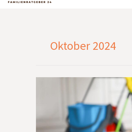
Oktober 2024
Tiefenreinigung
leicht
gemacht:
Geräte,
die
sich
wirklich