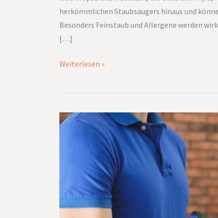
herkömmlichen Staubsaugers hinaus und können
Besonders Feinstaub und Allergene werden wirksa
[…]
Weiterlesen »
Stressfreier
Wochenstart:
So
planen
Sie
Ihre
Obstvorräte
effizient