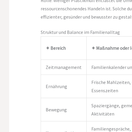
Rolle: Weniger Plastikmüll entlastet die Umw
ressourcenschonendes Handeln ist. Solche du
effizienter, gesünder und bewusster zu gesta
Struktur und Balance im Familienalltag
✦ Bereich
✦ Maßnahme oder I
Zeitmanagement
Familienkalender un
Frische Mahlzeiten
Ernährung
Essenszeiten
Spaziergänge, gem
Bewegung
Aktivitäten
Familiengespräche,