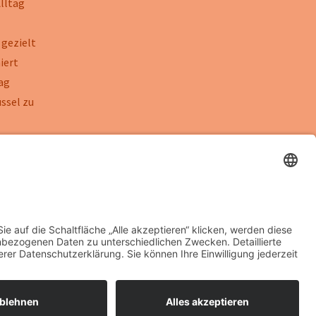
lltag
 gezielt
iert
tag
ssel zu
was Sie
damit die
ibt
Datenschutz
Impressum