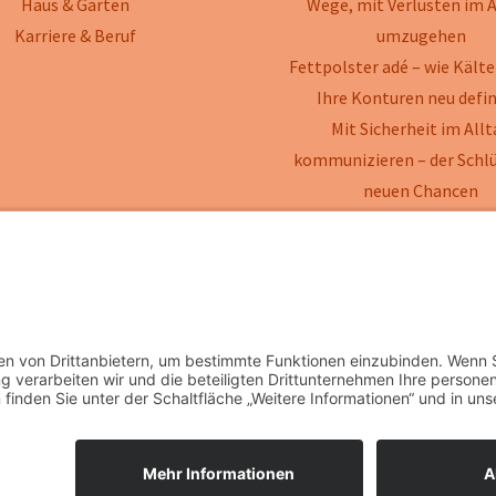
Haus & Garten
Wege, mit Verlusten im A
Karriere & Beruf
umzugehen
Fettpolster adé – wie Kälte
Ihre Konturen neu defin
Mit Sicherheit im All
kommunizieren – der Schlü
neuen Chancen
Kinder sicher am Wasser – 
wirklich beachten sollten, 
Freude ungetrübt ble
ber 24