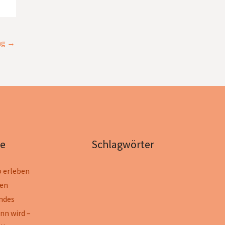
ag
→
ge
Schlagwörter
 erleben
ten
ndes
nn wird –