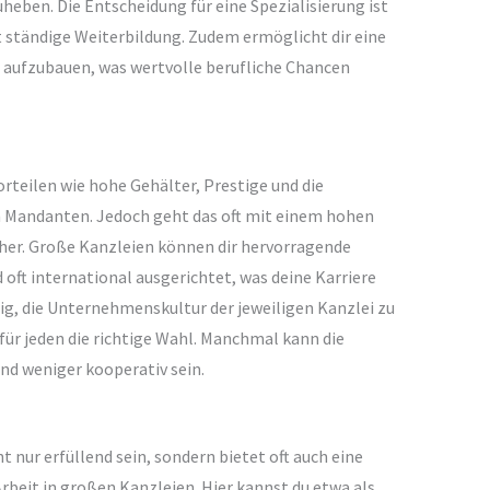
eben. Die Entscheidung für eine Spezialisierung ist
t ständige Weiterbildung. Zudem ermöglicht dir eine
n aufzubauen, was wertvolle berufliche Chancen
orteilen wie hohe Gehälter, Prestige und die
 Mandanten. Jedoch geht das oft mit einem hohen
her. Große Kanzleien können dir hervorragende
oft international ausgerichtet, was deine Karriere
tig, die Unternehmenskultur der jeweiligen Kanzlei zu
 für jeden die richtige Wahl. Manchmal kann die
nd weniger kooperativ sein.
t nur erfüllend sein, sondern bietet oft auch eine
rbeit in großen Kanzleien. Hier kannst du etwa als