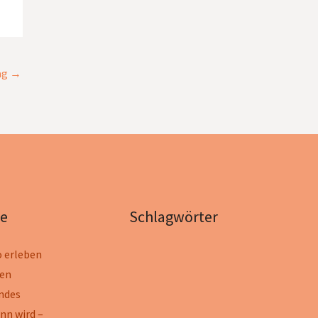
ag
→
ge
Schlagwörter
 erleben
ten
ndes
nn wird –