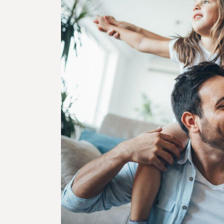
Momente:
Kleine
Traditionen,
die
Familien
verbinden