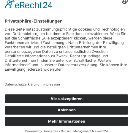
im Alltag umzugehen
Fettpolster adé – wie Kälte gezielt Ihre Konturen neu
definiert
Mit Sicherheit im Alltag kommunizieren – der Schlüssel zu
neuen Chancen
Kinder sicher am Wasser – was Sie wirklich beachten sollten,
damit die Freude ungetrübt bleibt
Schlagwörter
Copyright © 2026 Familienratgeber 24
Datenschutz
Impressum